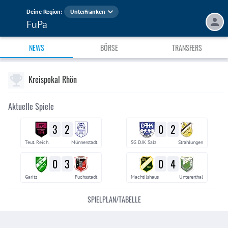
Deine Region:
Unterfranken
FuPa
NEWS
BÖRSE
TRANSFERS
Kreispokal Rhön
Aktuelle Spiele
3
2
0
2
Teut. Reich.
Münnerstadt
SG DJK Salz
Strahlungen
0
3
0
4
Garitz
Fuchsstadt
Machtilshaus
Untererthal
SPIELPLAN/TABELLE