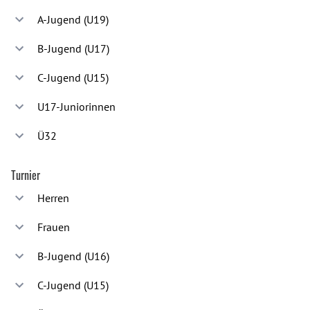
A-Jugend (U19)
B-Jugend (U17)
C-Jugend (U15)
U17-Juniorinnen
Ü32
Turnier
Herren
Frauen
B-Jugend (U16)
C-Jugend (U15)