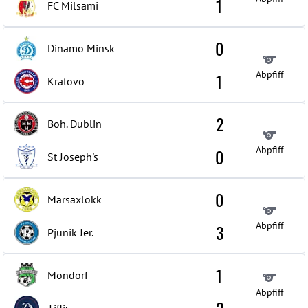
1
FC Milsami
0
Dinamo Minsk
Abpfiff
1
Kratovo
2
Boh. Dublin
Abpfiff
0
St Joseph's
0
Marsaxlokk
Abpfiff
3
Pjunik Jer.
1
Mondorf
Abpfiff