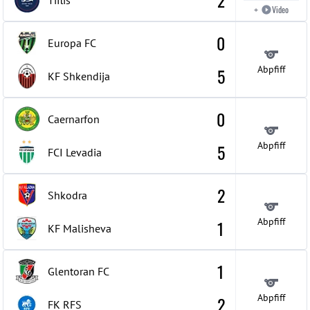
2
Tiflis
Video
+
0
Europa FC
Abpfiff
5
KF Shkendija
0
Caernarfon
Abpfiff
5
FCI Levadia
2
Shkodra
Abpfiff
1
KF Malisheva
1
Glentoran FC
Abpfiff
2
FK RFS