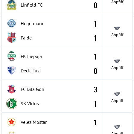
Abpfiff
0
Linfield FC
1
Hegelmann
Abpfiff
1
Paide
1
FK Liepaja
Abpfiff
0
Decic Tuzi
3
FC Dila Gori
Abpfiff
1
SS Virtus
1
Velez Mostar
Abpfiff