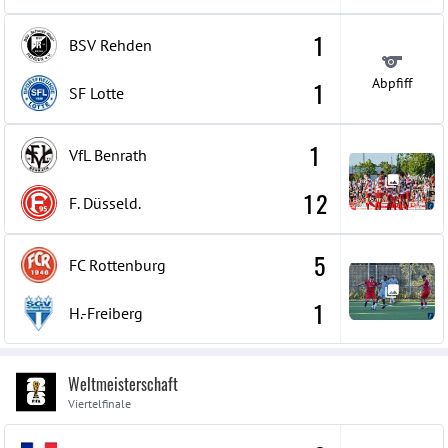
1
BSV Rehden
Abpfiff
1
SF Lotte
1
VfL Benrath
12
F. Düsseld.
5
FC Rottenburg
1
H.-Freiberg
Weltmeisterschaft
Viertelfinale