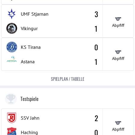
3
UMF Stjarnan
Abpfiff
1
Víkingur
0
KS Tirana
Abpfiff
1
Astana
SPIELPLAN / TABELLE
Testspiele
2
SSV Jahn
Abpfiff
0
Haching