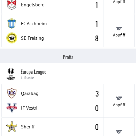
Abpfiff
1
Engelsberg
1
FC Aschheim
Abpfiff
8
SE Freising
Profis
Europa League
1. Runde
3
Qarabag
Abpfiff
0
IF Vestri
0
Sheriff