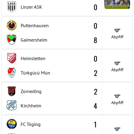
0
Linzer ASK
0
Puttenhausen
Abpfiff
8
Gaimersheim
0
Heimstetten
Abpfiff
2
Türkgücü Mün
2
Zorneding
Abpfiff
4
Kirchheim
1
FC Töging