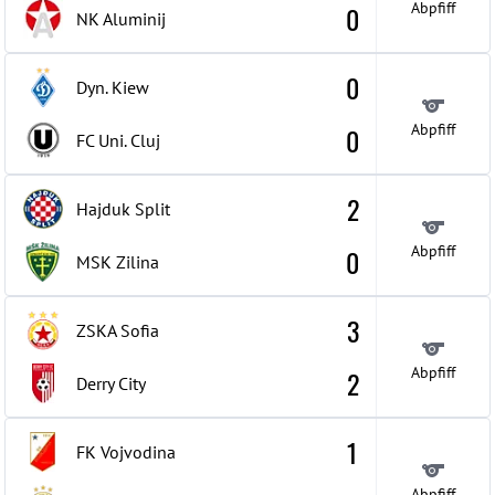
Abpfiff
0
NK Aluminij
0
Dyn. Kiew
Abpfiff
0
FC Uni. Cluj
2
Hajduk Split
Abpfiff
0
MSK Zilina
3
ZSKA Sofia
Abpfiff
2
Derry City
1
FK Vojvodina
Abpfiff