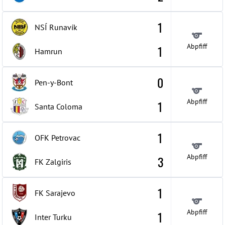
1
NSÍ Runavík
Abpfiff
1
Hamrun
0
Pen-y-Bont
Abpfiff
1
Santa Coloma
1
OFK Petrovac
Abpfiff
3
FK Zalgiris
1
FK Sarajevo
Abpfiff
1
Inter Turku