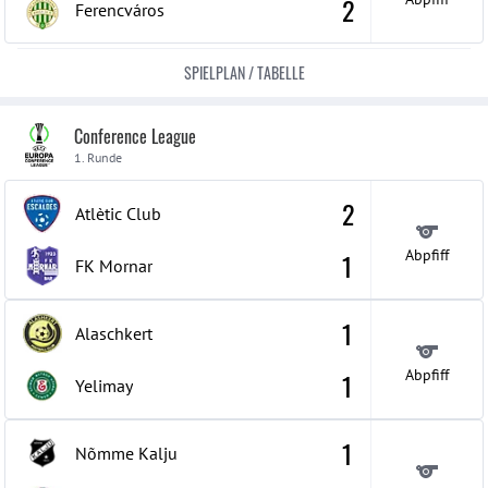
2
Ferencváros
SPIELPLAN / TABELLE
Conference League
1. Runde
2
Atlètic Club
Abpfiff
1
FK Mornar
1
Alaschkert
Abpfiff
1
Yelimay
1
Nõmme Kalju