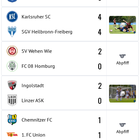
4
Karlsruher SC
4
SGV Heilbronn-Freiberg
2
SV Wehen Wie
Abpfiff
0
FC 08 Homburg
2
Ingolstadt
0
Linzer ASK
1
Chemnitzer FC
Abpfiff
1
1. FC Union