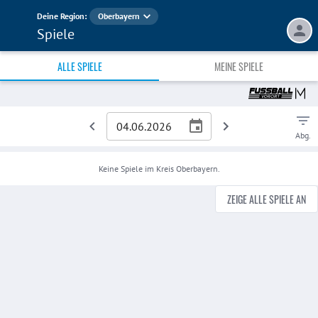
Deine Region:
Oberbayern
Spiele
ALLE SPIELE
MEINE SPIELE
Abg.
Keine Spiele im Kreis
Oberbayern
.
ZEIGE ALLE SPIELE AN