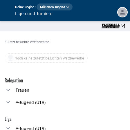
Deine Region:
München Jugend
Ligen und Turniere
Zuletzt besuchte Wettbewerbe
Noch keine zuletzt besuchten Wettbewerbe
Relegation
Frauen
A-Jugend (U19)
Liga
A-Jugend (U19)