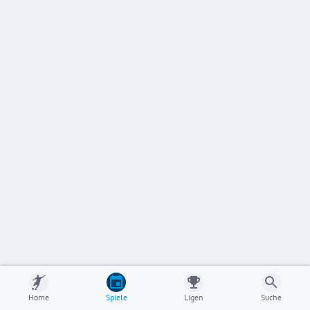
Home
Spiele
Ligen
Suche