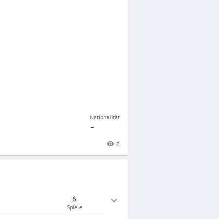
Nationalität
–
0
6
Spiele