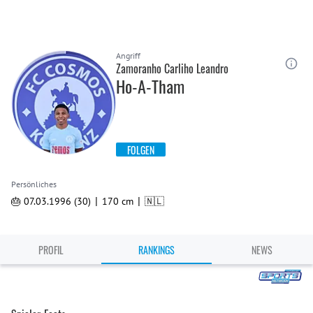
Angriff
Zamoranho Carliho Leandro
Ho-A-Tham
FOLGEN
Persönliches
|
|
🎂 07.03.1996 (30)
170 cm
🇳🇱
PROFIL
RANKINGS
NEWS