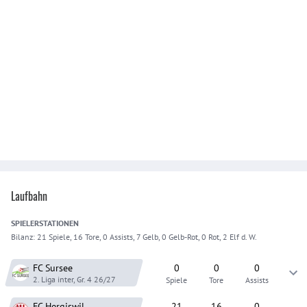
Laufbahn
SPIELER
STATIONEN
Bilanz:
21 Spiele, 16 Tore, 0 Assists, 7 Gelb, 0 Gelb-Rot, 0 Rot, 2 Elf d. W.
FC Sursee
0
0
0
2. Liga inter, Gr. 4
26/27
Spiele
Tore
Assists
FC Hergiswil
21
16
0