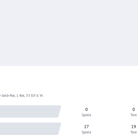
 Gelb-Rot, 1 Rot, 33 Elf d. W.
0
0
Spiele
Tore
27
19
Spiele
Tore