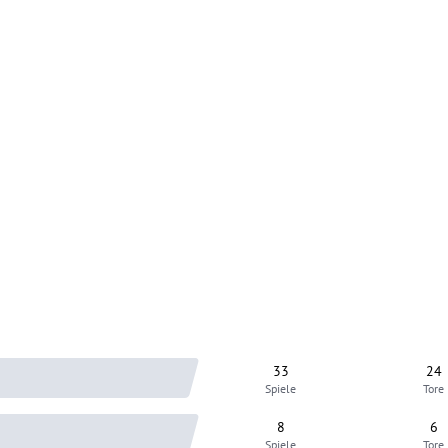
33
24
Spiele
Tore
8
6
Spiele
Tore