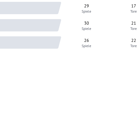
29
17
Spiele
Tore
30
21
Spiele
Tore
26
22
Spiele
Tore