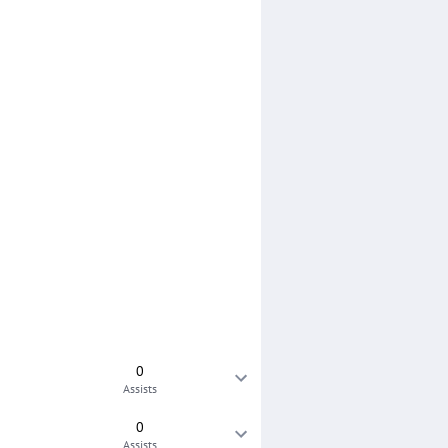
0
Assists
0
Assists