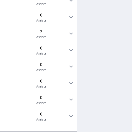
Assists
0
Assists
2
Assists
0
Assists
0
Assists
0
Assists
0
Assists
0
Assists