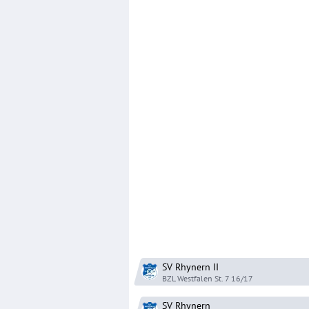
SV Rhynern
II
BZL Westfalen St. 7
16/17
SV Rhynern