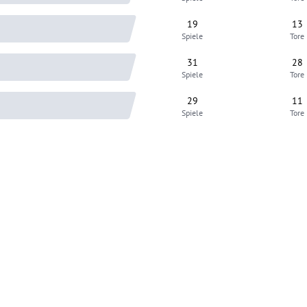
19
13
Spiele
Tore
31
28
Spiele
Tore
29
11
Spiele
Tore