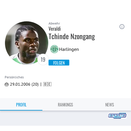
Abwehr
Veraldi
Tchinde Nzongang
Harlingen
19
FOLGEN
Persönliches
|
🎂 29.01.2006 (20)
🇧🇪
PROFIL
RANKINGS
NEWS