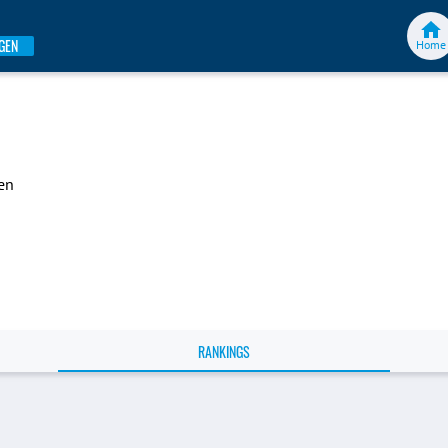
GEN
Home
en
RANKINGS