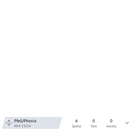
Pfeil/Phönix
6
0
0
KK4
23/24
Spiele
Tore
Assists