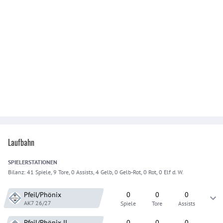
Laufbahn
SPIELER
STATIONEN
Bilanz:
41 Spiele, 9 Tore, 0 Assists, 4 Gelb, 0 Gelb-Rot, 0 Rot, 0 Elf d. W.
Pfeil/Phönix
0
0
0
AK7
26/27
Spiele
Tore
Assists
Pfeil/Phönix
II
0
0
0