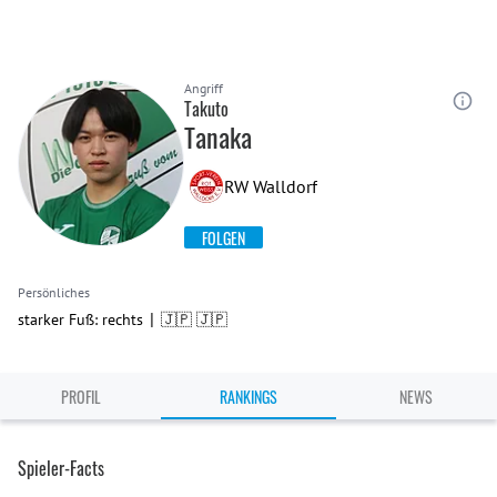
Angriff
Takuto
Tanaka
RW Walldorf
FOLGEN
Persönliches
|
starker Fuß: rechts
🇯🇵 🇯🇵
PROFIL
RANKINGS
NEWS
Spieler-Facts