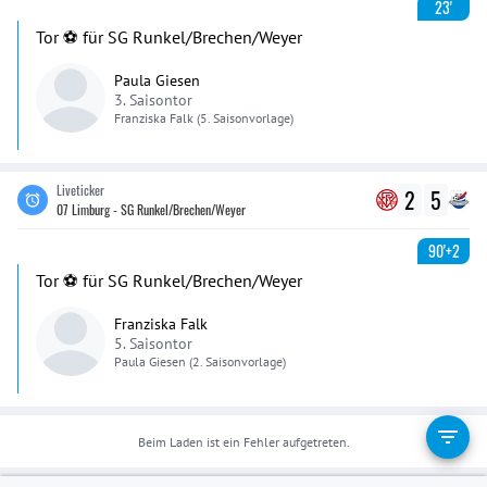
23'
Tor ⚽️ für SG Runkel/Brechen/Weyer
Paula Giesen
3. Saisontor
Franziska
Falk
(5. Saisonvorlage)
Liveticker
2
5
07 Limburg - SG Runkel/Brechen/Weyer
90'+2
Tor ⚽️ für SG Runkel/Brechen/Weyer
Franziska Falk
5. Saisontor
Paula
Giesen
(2. Saisonvorlage)
Beim Laden ist ein Fehler aufgetreten.