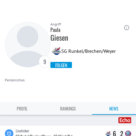
Angriff
Paula
Giesen
SG Runkel/Brechen/Weyer
9
FOLGEN
Persönliches
PROFIL
RANKINGS
NEWS
Liveticker
6
2