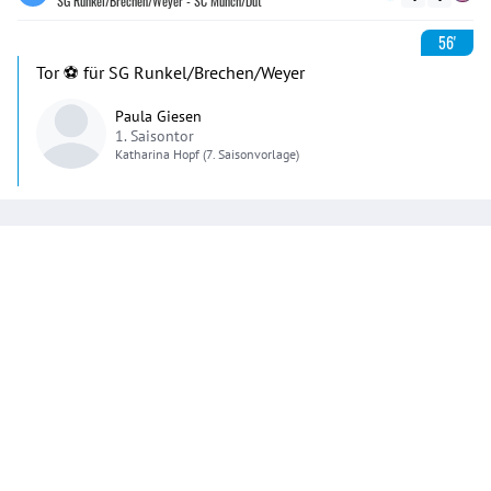
SG Runkel/Brechen/Weyer - SC Münch/Dut
56'
Tor ⚽️ für SG Runkel/Brechen/Weyer
Paula Giesen
1. Saisontor
Katharina
Hopf
(7. Saisonvorlage)