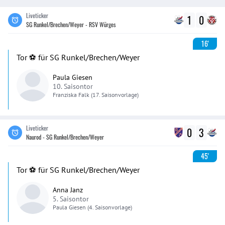
Liveticker
1
0
SG Runkel/Brechen/Weyer - RSV Würges
16'
Tor ⚽️ für SG Runkel/Brechen/Weyer
Paula Giesen
10. Saisontor
Franziska
Falk
(17. Saisonvorlage)
Liveticker
0
3
Naurod - SG Runkel/Brechen/Weyer
45'
Tor ⚽️ für SG Runkel/Brechen/Weyer
Anna Janz
5. Saisontor
Paula
Giesen
(4. Saisonvorlage)