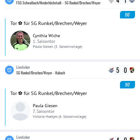
4
1
FSG Schwalbach/Niederhöchstadt - SG Runkel/Brechen/Weyer
66'
Tor ⚽️ für SG Runkel/Brechen/Weyer
Cynthia Wiche
1. Saisontor
Paula
Giesen
(3. Saisonvorlage)
Liveticker
5
0
SG Runkel/Brechen/Weyer - Kubach
90'
Tor ⚽️ für SG Runkel/Brechen/Weyer
Paula Giesen
7. Saisontor
Victoria
Hoetjes
(4. Saisonvorlage)
Liveticker