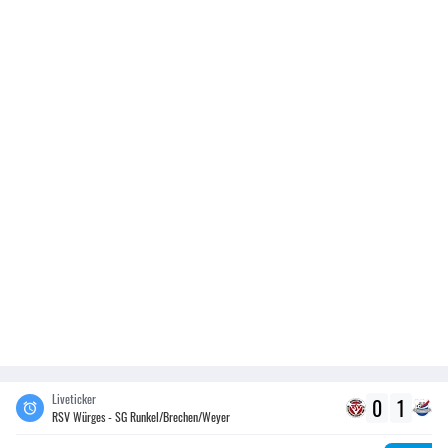
Liveticker
0
1
RSV Würges - SG Runkel/Brechen/Weyer