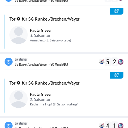
SG Runkel/Brechen/Weyer - SC Münch/Dut
82'
Tor ⚽️ für SG Runkel/Brechen/Weyer
Paula Giesen
3. Saisontor
Anna
Janz
(1. Saisonvorlage)
Liveticker
5
2
SG Runkel/Brechen/Weyer - SC Münch/Dut
80'
Tor ⚽️ für SG Runkel/Brechen/Weyer
Paula Giesen
2. Saisontor
Katharina
Hopf
(8. Saisonvorlage)
Liveticker
4
1