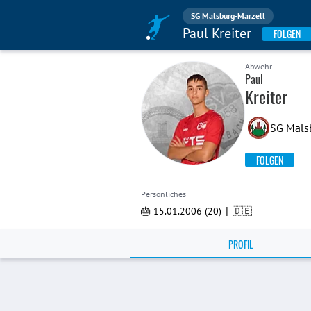
SG Malsburg-Marzell
Paul Kreiter
FOLGEN
Abwehr
Paul
Kreiter
SG Malsb
FOLGEN
Persönliches
|
🎂 15.01.2006 (20)
🇩🇪
PROFIL