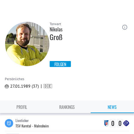
Torwart
Nikolas
Groß
FOLGEN
Persönliches
|
🎂 27.01.1989 (37)
🇩🇪
PROFIL
RANKINGS
NEWS
Liveticker
0
0
TSV Korntal - Malmsheim