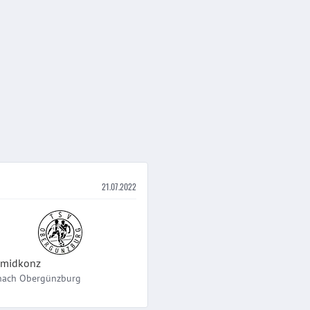
21.07.2022
midkonz
nach
Obergünzburg