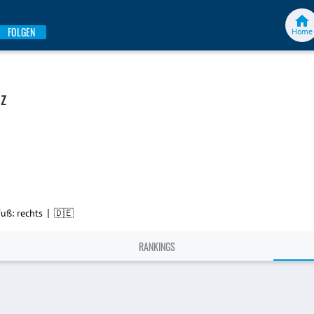
FOLGEN
Home
z
|
Fuß: rechts
🇩🇪
RANKINGS