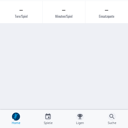
–
–
–
Tore/Spiel
Minuten/Spiel
Einsatzquote
Home
Spiele
Ligen
Suche