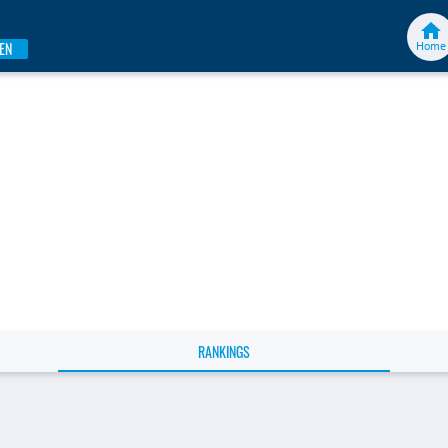
Home
EN
RANKINGS