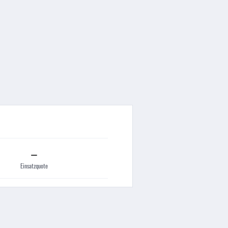
–
Einsatzquote