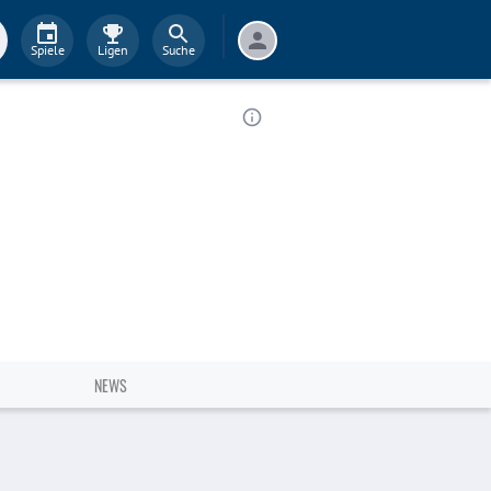
Spiele
Ligen
Suche
NEWS