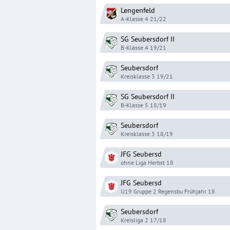
Lengenfeld
A-Klasse 4
21/22
SG Seubersdorf
II
B-Klasse 4
19/21
Seubersdorf
Kreisklasse 3
19/21
SG Seubersdorf
II
B-Klasse 5
18/19
Seubersdorf
Kreisklasse 3
18/19
JFG Seubersd
ohne Liga
Herbst 18
JFG Seubersd
U19 Gruppe 2 Regensbu
Frühjahr 18
Seubersdorf
Kreisliga 2
17/18