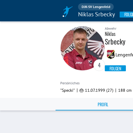
DJK-SV Lengenfeld
Niklas Srbecky
FOLG
Abwehr
Niklas
Srbecky
Lengenf
4
FOLGEN
Persönliches
|
|
"Specki"
🎂 11.07.1999 (27)
188 cm
PROFIL