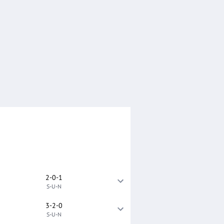
2-0-1
S-U-N
3-2-0
S-U-N