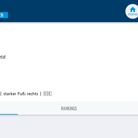
Home
EN
eld
|
|
starker Fuß: rechts
🇩🇪
RANKINGS