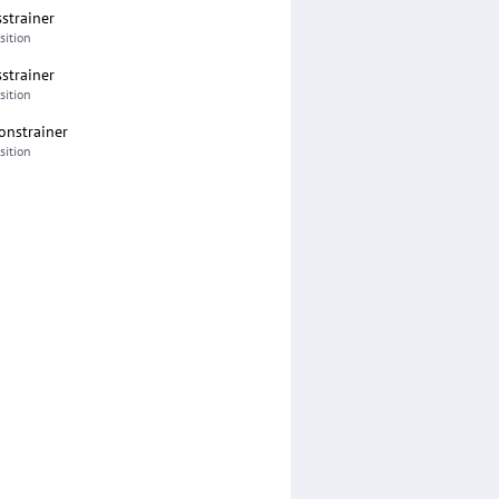
sstrainer
sition
sstrainer
sition
onstrainer
sition