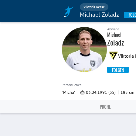
Viktoria Resse
Michael Zoladz
FOL
Abwehr
Michael
Zoladz
Viktoria
FOLGEN
Persönliches
|
|
"Micha"
🎂 03.04.1991 (35)
185 cm
PROFIL