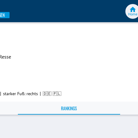
Home
GEN
 Resse
|
|
starker Fuß: rechts
🇩🇪 🇵🇱
RANKINGS