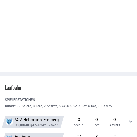
Laufbahn
SPIELER
STATIONEN
Bilanz:
29 Spiele, 8 Tore, 2 Assists, 3 Gelb, 0 Gelb-Rot, 0 Rot, 2 Elf d. W.
SGV Heilbronn-Freiberg
0
0
0
Regionalliga Südwest
26/27
Spiele
Tore
Assists
Freiberg
27
8
2