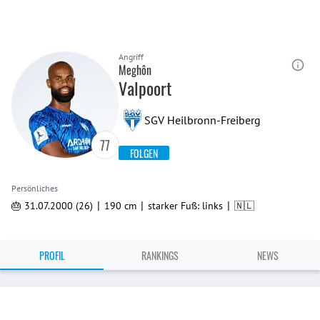
Angriff
Meghôn
Valpoort
SGV Heilbronn-Freiberg
77
FOLGEN
Persönliches
|
|
|
🎂 31.07.2000 (26)
190 cm
starker Fuß: links
🇳🇱
PROFIL
RANKINGS
NEWS