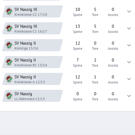
SV Nassig
III
10
5
0
Kreisklasse C2
17/18
Spiele
Tore
Assists
SV Nassig
III
13
5
0
Kreisklasse C2
16/17
Spiele
Tore
Assists
SV Nassig
II
12
0
0
Kreisliga
15/16
Spiele
Tore
Assists
SV Nassig
II
7
2
0
Kreisklasse B1
13/14
Spiele
Tore
Assists
SV Nassig
II
12
1
0
Kreisklasse A
12/13
Spiele
Tore
Assists
SV Nassig
0
0
0
LL Odenwald
12/13
Spiele
Tore
Assists