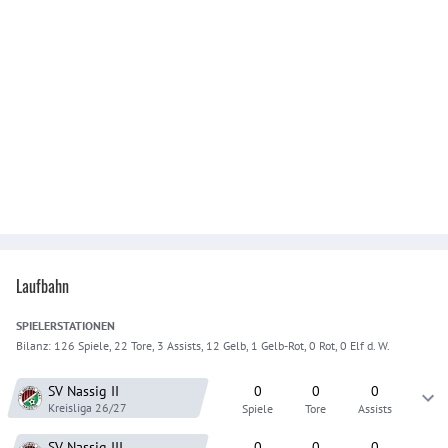
Laufbahn
SPIELER
STATIONEN
Bilanz:
126 Spiele, 22 Tore, 3 Assists, 12 Gelb, 1 Gelb-Rot, 0 Rot, 0 Elf d. W.
SV Nassig
II
0
0
0
Kreisliga
26/27
Spiele
Tore
Assists
SV Nassig
III
0
0
0