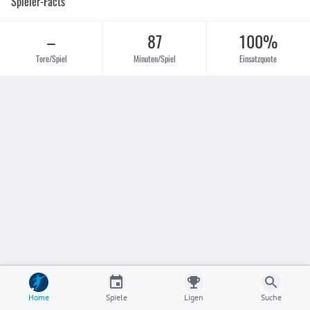
Spieler-Facts
–
87
100%
Tore/Spiel
Minuten/Spiel
Einsatzquote
Home
Spiele
Ligen
Suche