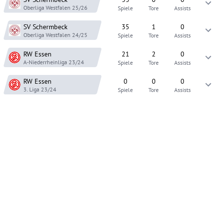
Oberliga Westfalen
25/26
Spiele
Tore
Assists
SV Schermbeck
35
1
0
Oberliga Westfalen
24/25
Spiele
Tore
Assists
RW Essen
21
2
0
A-Niederrheinliga
23/24
Spiele
Tore
Assists
RW Essen
0
0
0
3. Liga
23/24
Spiele
Tore
Assists