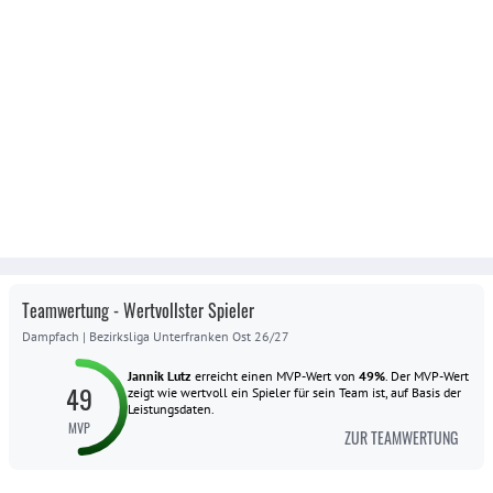
Teamwertung - Wertvollster Spieler
Dampfach
|
Bezirksliga Unterfranken Ost 26/27
Jannik Lutz
erreicht einen MVP-Wert von
49
%
.
Der MVP-Wert
49
zeigt wie wertvoll ein Spieler für sein Team ist, auf Basis der
Leistungsdaten.
MVP
ZUR TEAMWERTUNG