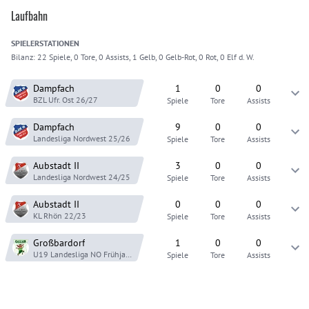
Laufbahn
SPIELER
STATIONEN
Bilanz:
22 Spiele, 0 Tore, 0 Assists, 1 Gelb, 0 Gelb-Rot, 0 Rot, 0 Elf d. W.
Dampfach
1
0
0
BZL Ufr. Ost
26/27
Spiele
Tore
Assists
Dampfach
9
0
0
Landesliga Nordwest
25/26
Spiele
Tore
Assists
Aubstadt
II
3
0
0
Landesliga Nordwest
24/25
Spiele
Tore
Assists
Aubstadt
II
0
0
0
KL Rhön
22/23
Spiele
Tore
Assists
Großbardorf
1
0
0
U19 Landesliga NO
Frühjahr 22
Spiele
Tore
Assists