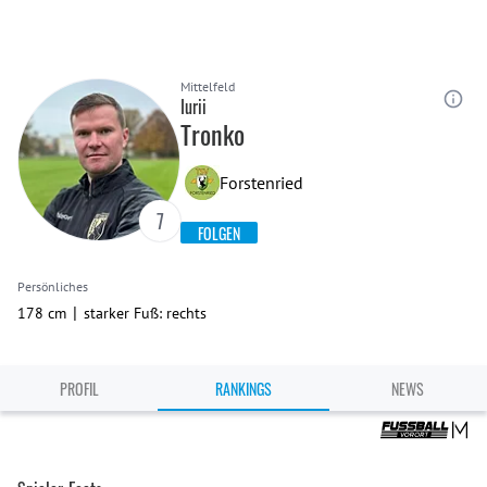
Mittelfeld
Iurii
Tronko
Forstenried
7
FOLGEN
Persönliches
|
178 cm
starker Fuß: rechts
PROFIL
RANKINGS
NEWS