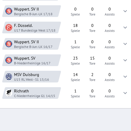
Wuppert. SV
II
0
0
0
Bergische B-Jun.-LK
17/18
Spiele
Tore
Assists
F. Düsseld.
18
0
0
U17 Bundesliga West
17/18
Spiele
Tore
Assists
Wuppert. SV
II
1
0
0
Bergische B-Jun.-LK
16/17
Spiele
Tore
Assists
Wuppert. SV
23
15
0
B-Niederrheinliga
16/17
Spiele
Tore
Assists
MSV Duisburg
14
2
0
U15 RL West - S1
15/16
Spiele
Tore
Assists
Richrath
1
0
0
C-Niederrheinliga G1
14/15
Spiele
Tore
Assists