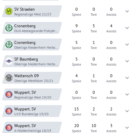
SV Straelen
0
0
0
Regionalliga West
22/23
Spiele
Tore
Assists
Cronenberg
9
5
4
OLN Abstiegsrunde
Frühjahr 22
Spiele
Tore
Assists
Cronenberg
5
1
0
Oberliga Niederrhein
Herbst 21
Spiele
Tore
Assists
SF Baumberg
5
0
0
Oberliga Niederrhein
Herbst 21
Spiele
Tore
Assists
Wattensch 09
4
1
0
Oberliga Westfalen
20/21
Spiele
Tore
Assists
Wuppert. SV
0
0
0
Regionalliga West
19/20
Spiele
Tore
Assists
Wuppert. SV
15
2
2
U19 Bundesliga
19/20
Spiele
Tore
Assists
Wuppert. SV
20
10
3
A-Niederrheinliga
18/19
Spiele
Tore
Assists