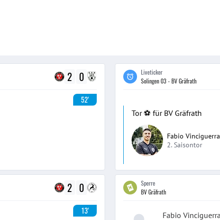
Liveticker
2
0
Solingen 03 - BV Gräfrath
52'
Tor ⚽️ für BV Gräfrath
Fabio Vinciguerra
2. Saisontor
Sperre
2
0
BV Gräfrath
13'
Fabio Vinciguerr