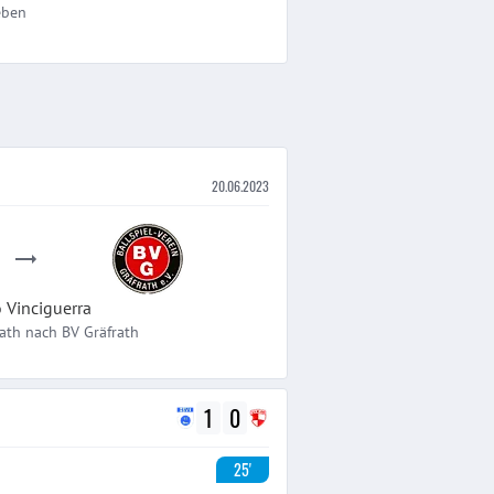
eben
20.06.2023
o
Vinciguerra
ath
nach
BV Gräfrath
1
0
25'