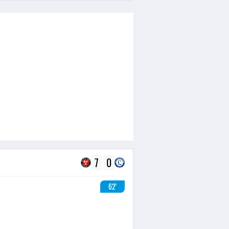
7
0
62'