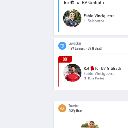
Tor ⚽️ für BV Gräfrath
Fabio Vinciguerra
1. Saisontor
Liveticker
HSV Langenf. - BV Gräfrath
90'
Rot
für
BV Gräfrath
Fabio Vinciguerra
(1. Rote Karte)
Transfer
SSVg Haan