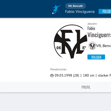
VfL Benrath
FOLGE
Fabio Vinciguerra
Abwehr
Fabio
Vinciguerr
VfL Benr
FOLGEN
Persönliches
|
|
🎂 09.03.1998 (28)
180 cm
starker 
PROFIL