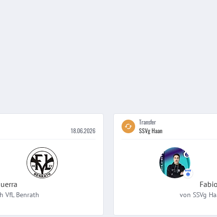
Transfer
18.06.2026
SSVg Haan
guerra
Fabi
h
VfL Benrath
von
SSVg Ha