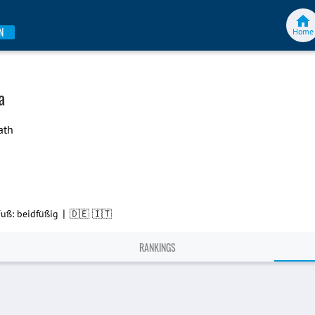
N
Home
a
ath
|
Fuß: beidfüßig
🇩🇪 🇮🇹
RANKINGS