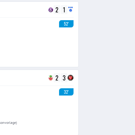
2
1
52'
2
3
32'
isonvorlage)