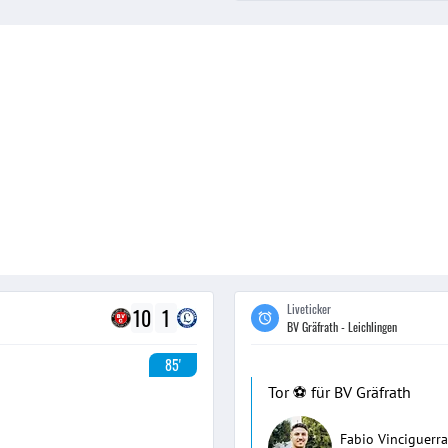
Liveticker
10
1
BV Gräfrath - Leichlingen
85'
Tor ⚽️ für BV Gräfrath
Fabio Vinciguerra