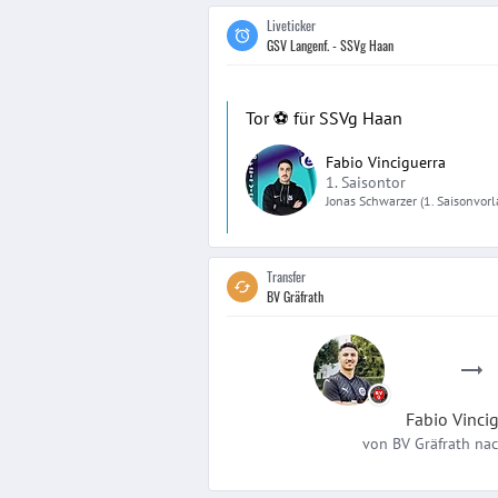
Liveticker
GSV Langenf. - SSVg Haan
Tor ⚽️ für SSVg Haan
Fabio Vinciguerra
1. Saisontor
Jonas
Schwarzer
(1. Saisonvorl
Transfer
BV Gräfrath
Fabio
Vinci
von
BV Gräfrath
na