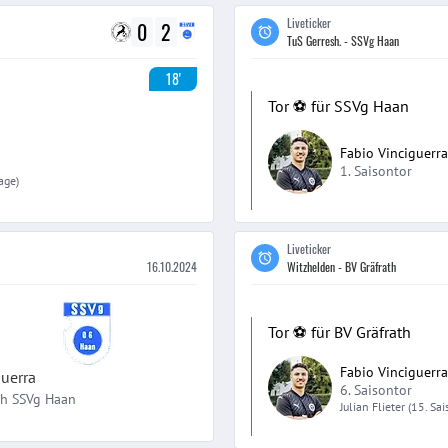
Liveticker
0
2
TuS Gerresh. - SSVg Haan
18'
Tor ⚽️ für SSVg Haan
Fabio Vinciguerra
1. Saisontor
age)
Liveticker
16.10.2024
Witzhelden - BV Gräfrath
Tor ⚽️ für BV Gräfrath
Fabio Vinciguerra
guerra
6. Saisontor
ch
SSVg Haan
Julian
Flieter
(15. Sa