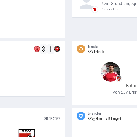
Kein Grund angeg
Dauer offen
Transfer
3
1
SSV Erkrath
Fabi
von
SSV Erkr
Liveticker
30.05.2022
SSVg Haan - VfB Langenf.