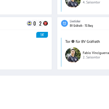
4. Saisontor
Liveticker
0
2
BV Gräfrath - TG Burg
14'
Tor ⚽️ für BV Gräfrath
Fabio Vinciguerra
2. Saisontor