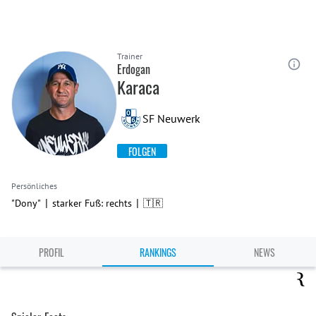
Trainer
Erdogan
Karaca
SF Neuwerk
FOLGEN
Persönliches
|
|
"Dony"
starker Fuß: rechts
🇹🇷
PROFIL
RANKINGS
NEWS