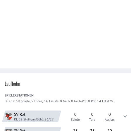
Laufbahn
SPIELER
STATIONEN
Bilanz:
59 Spiele, 57 Tore, 34 Assists, 0 Gelb, 0 Gelb-Rot, 0 Rot, 14 Elf d. W.
SV Rot
0
0
0
KL B2 Stuttgar/Böbl.
26/27
Spiele
Tore
Assists
SV Rot
28
38
20