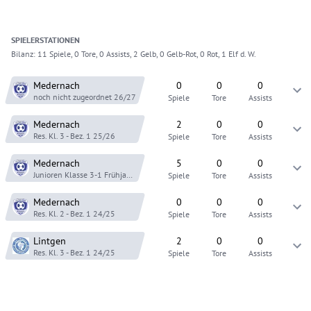
SPIELER
STATIONEN
Bilanz:
11 Spiele, 0 Tore, 0 Assists, 2 Gelb, 0 Gelb-Rot, 0 Rot, 1 Elf d. W.
Medernach
0
0
0
noch nicht zugeordnet
26/27
Spiele
Tore
Assists
Medernach
2
0
0
Res. Kl. 3 - Bez. 1
25/26
Spiele
Tore
Assists
Medernach
5
0
0
Junioren Klasse 3-1
Frühjahr 25
Spiele
Tore
Assists
Medernach
0
0
0
Res. Kl. 2 - Bez. 1
24/25
Spiele
Tore
Assists
Lintgen
2
0
0
Res. Kl. 3 - Bez. 1
24/25
Spiele
Tore
Assists