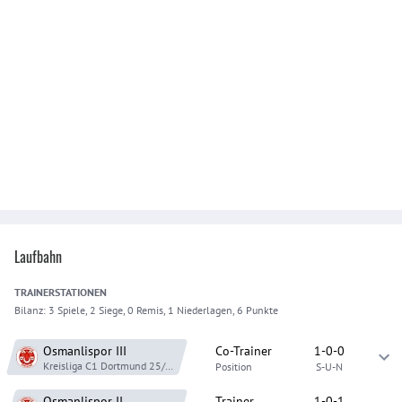
Laufbahn
TRAINER
STATIONEN
Bilanz:
3 Spiele, 2 Siege, 0 Remis, 1 Niederlagen, 6 Punkte
Osmanlispor
III
Co-Trainer
1-0-0
Kreisliga C1 Dortmund
25/26
Position
S-U-N
Osmanlispor
II
Trainer
1-0-1