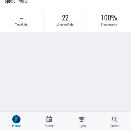
Spieler-Facts
–
22
100%
Tore/Spiel
Minuten/Spiel
Einsatzquote
Home
Spiele
Ligen
Suche