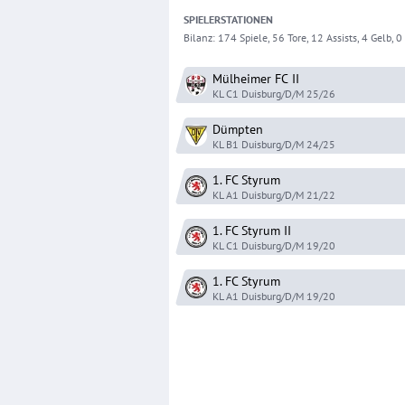
SPIELER
STATIONEN
Bilanz:
174 Spiele, 56 Tore, 12 Assists, 4 Gelb, 0 
Mülheimer FC
II
KL C1 Duisburg/D/M
25/26
Dümpten
KL B1 Duisburg/D/M
24/25
1. FC Styrum
KL A1 Duisburg/D/M
21/22
1. FC Styrum
II
KL C1 Duisburg/D/M
19/20
1. FC Styrum
KL A1 Duisburg/D/M
19/20