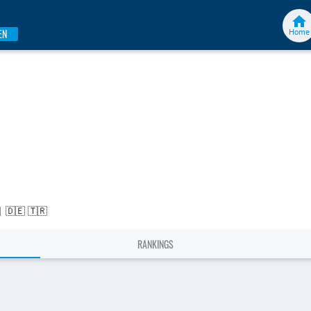
Home
EN
|
🇩🇪 🇹🇷
RANKINGS