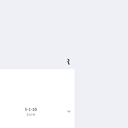
5-1-10
S-U-N