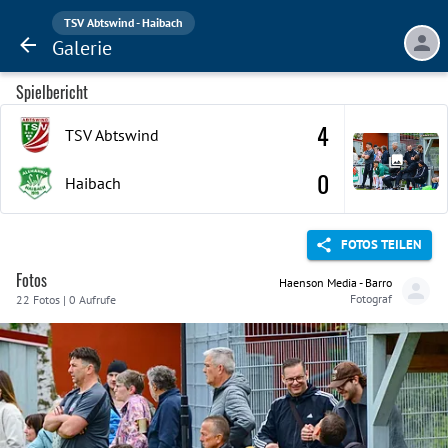
TSV Abtswind - Haibach
Galerie
Spielbericht
4
TSV Abtswind
0
Haibach
FOTOS TEILEN
Fotos
Haenson Media - Barro
Fotograf
22 Fotos | 0 Aufrufe