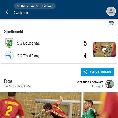
SG Baldenau - SG Thalfang
Galerie
Spielbericht
5
SG Baldenau
4
SG Thalfang
FOTOS TEILEN
Fotos
Sebastian J. Schwarz
Fotograf
16 Fotos | 0 Aufrufe