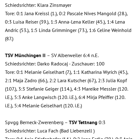
Schiedsrichter: Klara Zinsmayer
Tore: 0:1 Jana Kreissl (1.), 0:2 Pascale Nives Mangold (28.),
0:3 Luisa Reiser (39.), 1:3 Anna-Lena Keller (45.), 1:4 Lena
Andric (53.), 1:5 Linda Grimminger (73.), 1:6 Celine Weinhold
(87.)
TSV Münchingen II
– SV Alberweiler 6:4 n.E.
Schiedsrichter: Darko Radocaj - Zuschauer: 100
Tore: 0:1 Melanie Geiselhart (7.), 1:1 Katharina Wyrich (45.),
2:1 Maja Zadro (66.), 2:2 Lara Kutscher (67.), 2:3 Julia Kopf
(107.), 3:3 Stefanie Geiger (114.), 4:3 Mareike Messler (120.
i.E.), 5:3 Anke Langwisch (120. i.E.), 6:4 Mirja Pfeiffer (120.
i.E.), 5:4 Melanie Geiselhart (120. i.E.)
Spvgg Berneck-Zwerenberg –
TSV Tettnang
0:3
Schiedsrichter: Luca Fach (Bad Liebenzell )