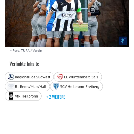
– Foto: TURA / Verein
Verlinkte Inhalte
Regionalliga Südwest
LL Württemberg St. 1
BL Rems/Murr/Hall
SGV Heilbronn-Freiberg
VfR Heilbronn
+ 2 WEITERE