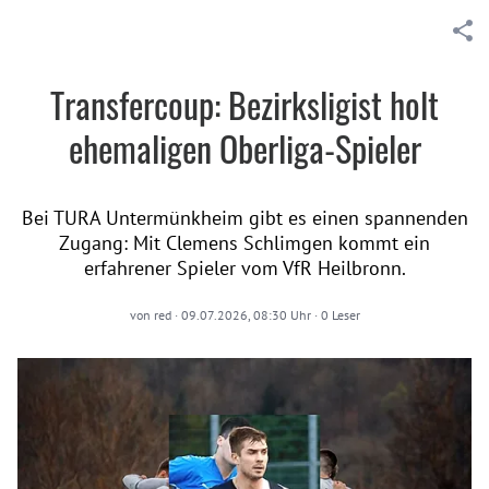
Transfercoup: Bezirksligist holt
ehemaligen Oberliga-Spieler
Bei TURA Untermünkheim gibt es einen spannenden
Zugang: Mit Clemens Schlimgen kommt ein
erfahrener Spieler vom VfR Heilbronn.
von
red
·
09.07.2026, 08:30 Uhr
·
0
Leser