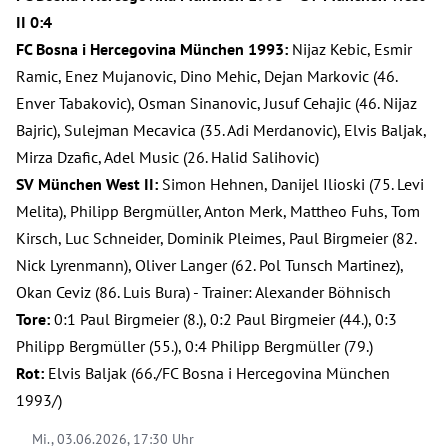
II 0:4
FC Bosna i Hercegovina München 1993:
Nijaz Kebic, Esmir
Ramic, Enez Mujanovic, Dino Mehic, Dejan Markovic (46.
Enver Tabakovic), Osman Sinanovic, Jusuf Cehajic (46. Nijaz
Bajric), Sulejman Mecavica (35. Adi Merdanovic), Elvis Baljak,
Mirza Dzafic, Adel Music (26. Halid Salihovic)
SV München West II:
Simon Hehnen, Danijel Ilioski (75. Levi
Melita), Philipp Bergmüller, Anton Merk, Mattheo Fuhs, Tom
Kirsch, Luc Schneider, Dominik Pleimes, Paul Birgmeier (82.
Nick Lyrenmann), Oliver Langer (62. Pol Tunsch Martinez),
Okan Ceviz (86. Luis Bura) - Trainer: Alexander Böhnisch
Tore:
0:1 Paul Birgmeier (8.), 0:2 Paul Birgmeier (44.), 0:3
Philipp Bergmüller (55.), 0:4 Philipp Bergmüller (79.)
Rot:
Elvis Baljak (66./FC Bosna i Hercegovina München
1993/)
Mi., 03.06.2026, 17:30 Uhr