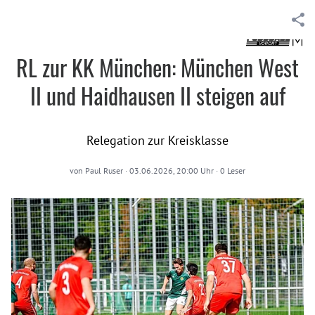
RL zur KK München: München West
II und Haidhausen II steigen auf
Relegation zur Kreisklasse
von
Paul Ruser
·
03.06.2026, 20:00 Uhr
·
0
Leser