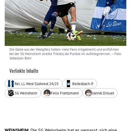
Die Gäste aus der Westpfalz hatten viele Fans mitgebracht und entführten
bei der SG Weinsheim (weiße Trikots) die Punkte im Aufstiegsrennen.
– Foto:
Sebastian Bohr
Verlinkte Inhalte
Rel. LL West Südwest 24/25
Bedesbach-P.
SG Weinsheim
Felix Frantzmann
Jannik Drouet
WEINSHEIM
. Die SG Weinsheim hat es verpasst, sich eine