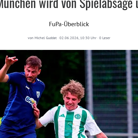
München wird von Spielabsage 
FuPa-Überblick
von
Michel Guddat
·
02.06.2026, 10:30 Uhr
·
0
Leser