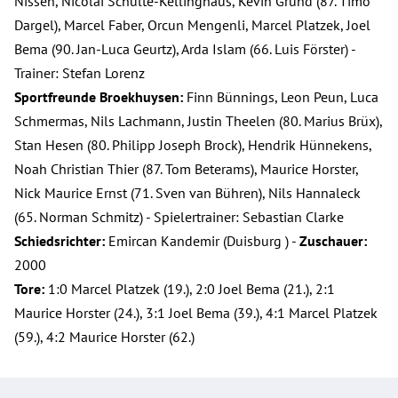
Nissen, Nicolai Schulte-Kellinghaus, Kevin Grund (87. Timo
Dargel), Marcel Faber, Orcun Mengenli, Marcel Platzek, Joel
Bema (90. Jan-Luca Geurtz), Arda Islam (66. Luis Förster) -
Trainer: Stefan Lorenz
Sportfreunde Broekhuysen:
Finn Bünnings, Leon Peun, Luca
Schmermas, Nils Lachmann, Justin Theelen (80. Marius Brüx),
Stan Hesen (80. Philipp Joseph Brock), Hendrik Hünnekens,
Noah Christian Thier (87. Tom Beterams), Maurice Horster,
Nick Maurice Ernst (71. Sven van Bühren), Nils Hannaleck
(65. Norman Schmitz) - Spielertrainer: Sebastian Clarke
Schiedsrichter:
Emircan Kandemir (Duisburg ) -
Zuschauer:
2000
Tore:
1:0 Marcel Platzek (19.), 2:0 Joel Bema (21.), 2:1
Maurice Horster (24.), 3:1 Joel Bema (39.), 4:1 Marcel Platzek
(59.), 4:2 Maurice Horster (62.)