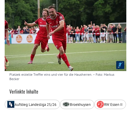
Platzek erzielte Treffer eins und vier für die Hausherren.
– Foto: Markus
Becker
Verlinkte Inhalte
Aufstieg Landesliga 25/26
Broekhuysen
RW Essen II