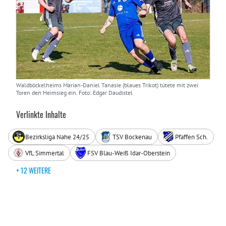
Waldböckelheims Marian-Daniel Tanasie (blaues Trikot) tütete mit zwei
Toren den Heimsieg ein. Foto: Edgar Daudistel
Verlinkte Inhalte
Bezirksliga Nahe 24/25
TSV Bockenau
Pfaffen Sch.
VfL Simmertal
FSV Blau-Weiß Idar-Oberstein
+ 12 WEITERE