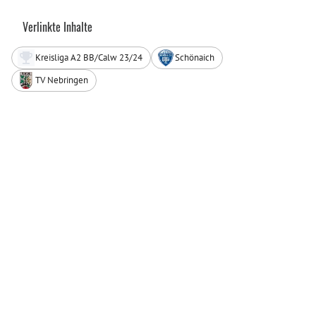
Verlinkte Inhalte
Kreisliga A2 BB/Calw 23/24
Schönaich
TV Nebringen