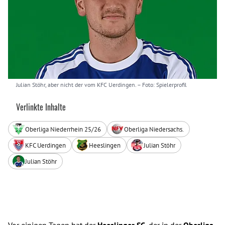
Julian Stöhr, aber nicht der vom KFC Uerdingen.
– Foto: Spielerprofil
Verlinkte Inhalte
Oberliga Niederrhein 25/26
Oberliga Niedersachs.
KFC Uerdingen
Heeslingen
Julian Stöhr
Julian Stöhr