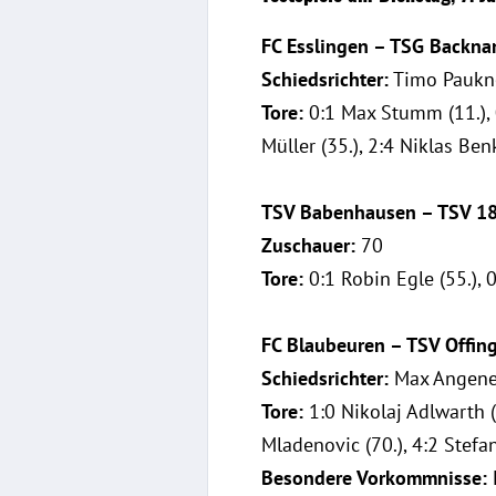
FC Esslingen – TSG Backna
Schiedsrichter:
Timo Paukn
Tore:
0:1 Max Stumm (11.), 0
Müller (35.), 2:4 Niklas Ben
TSV Babenhausen – TSV 18
Zuschauer:
70
Tore:
0:1 Robin Egle (55.), 0
FC Blaubeuren – TSV Offin
Schiedsrichter:
Max Angenen
Tore:
1:0 Nikolaj Adlwarth (4
Mladenovic (70.), 4:2 Stefa
Besondere Vorkommnisse:
K