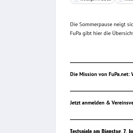
Die Sommerpause neigt sich
FuPa gibt hier die Übersich
__________________________
Die Mission von FuPa.net:
__________________________
Jetzt anmelden & Vereinsv
__________________________
Testspiele am Dienstag, 7. Ju