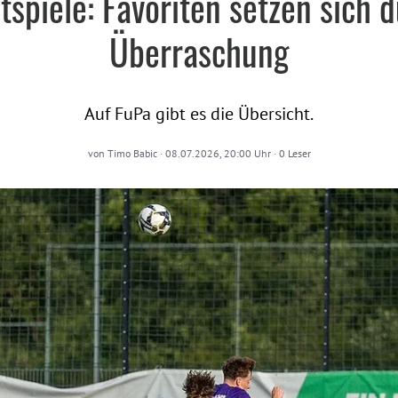
spiele: Favoriten setzen sich 
Überraschung
Auf FuPa gibt es die Übersicht.
von
Timo Babic
·
08.07.2026, 20:00 Uhr
·
0
Leser