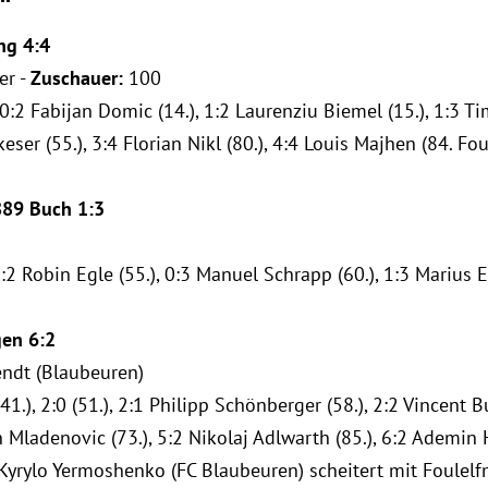
ng 4:4
er -
Zuschauer:
100
:2 Fabijan Domic (14.), 1:2 Laurenziu Biemel (15.), 1:3 Tim
keser (55.), 3:4 Florian Nikl (80.), 4:4 Louis Majhen (84. Fo
89 Buch 1:3
:2 Robin Egle (55.), 0:3 Manuel Schrapp (60.), 1:3 Marius E
gen 6:2
dt (Blaubeuren)
1.), 2:0 (51.), 2:1 Philipp Schönberger (58.), 2:2 Vincent B
n Mladenovic (73.), 5:2 Nikolaj Adlwarth (85.), 6:2 Ademin 
yrylo Yermoshenko (FC Blaubeuren) scheitert mit Foulelfm