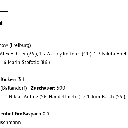
____
li
6
ow (Freiburg)
 Alex Echner (26.), 1:2 Ashley Ketterer (41.), 1:3 Nikita Ebel
 1:6 Marin Stefotic (86.)
Kickers 3:1
(Ballendorf) -
Zuschauer:
500
:1 Niklas Antlitz (56. Handelfmeter), 2:1 Tom Barth (59.), 3
nenhof Großaspach 0:2
Buschmann