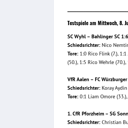
__________________________
Testspiele am Mittwoch, 8. Ju
SC Wyhl – Bahlinger SC 1:
Schiedsrichter:
Nico Nemtin
Tore:
1:0 Rico Flink (7.), 1:1
(50.), 1:5 Rico Wehrle (70.),
VfR Aalen – FC Würzburger 
Schiedsrichter:
Koray Aydin 
Tore:
0:1 Liam Omore (33.), 1
1. CfR Pforzheim – SG Son
Schiedsrichter:
Christian 