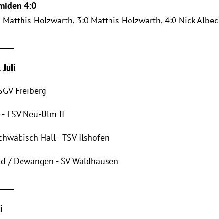
miden 4:0
 Matthis Holzwarth, 3:0 Matthis Holzwarth, 4:0 Nick Albec
____
 Juli
 SGV Freiberg
I - TSV Neu-Ulm II
chwäbisch Hall - TSV Ilshofen
ld / Dewangen - SV Waldhausen
____
i