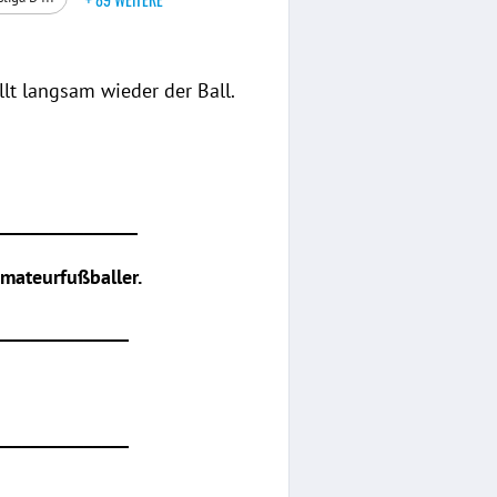
t langsam wieder der Ball.
________________
mateurfußballer.
_______________
_______________