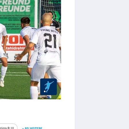
sliga B III
+ 89 WEITERE