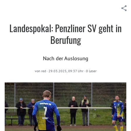
Landespokal: Penzliner SV geht in
Berufung
Nach der Auslosung
von
red
·
29.03.2025, 09:37 Uhr
·
0
Leser