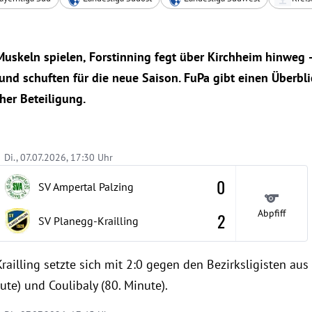
uskeln spielen, Forstinning fegt über Kirchheim hinweg 
und schuften für die neue Saison. FuPa gibt einen Überbli
her Beteiligung.
Di., 07.07.2026, 17:30 Uhr
0
SV Ampertal Palzing
Abpfiff
2
SV Planegg-Krailling
ailling setzte sich mit 2:0 gegen den Bezirksligisten aus 
ute) und Coulibaly (80. Minute).