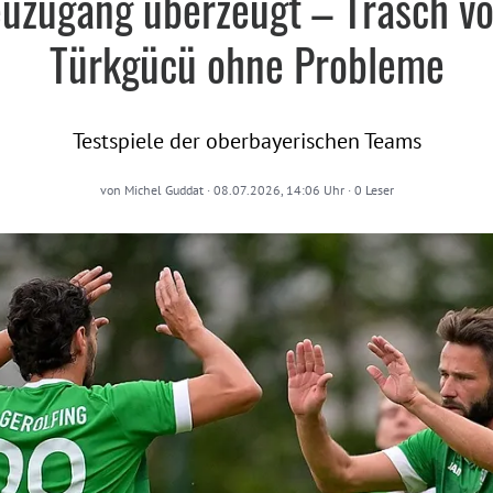
uzugang überzeugt – Träsch v
Türkgücü ohne Probleme
Testspiele der oberbayerischen Teams
von
Michel Guddat
·
08.07.2026, 14:06 Uhr
·
0
Leser