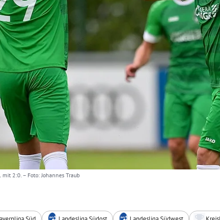
 mit 2:0.
– Foto: Johannes Traub
ayernliga Süd
Landesliga Südost
Landesliga Südwest
Kreis