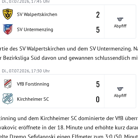
Di., 07.07.2026, 17:45 Uhr
2
SV Walpertskirchen
Abpfiff
5
SV Untermenzing
Partie des SV Walpertskirchen und dem SV Untermenzing. 
er Bezirksliga Süd davon und gewannen schlussendlich mit
Di., 07.07.2026, 17:30 Uhr
5
VfB Forstinning
Abpfiff
0
Kirchheimer SC
rstinning und dem Kirchheimer SC dominierte der VfB übe
akovic eröffnete in der 18. Minute und erhöhte kurz darau
lte Dzemo Sefidanoski einen Elfmeter zum 3:0 (50. Minute